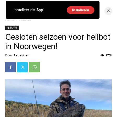
×
Installeer als App
Installeren
Home
NIEUWS
NIEUWS
Gesloten seizoen voor heilbot
in Noorwegen!
Door
Redactie
-
1758