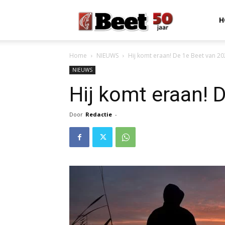
Beet
H
Home
NIEUWS
Hij komt eraan! De 1e Beet van 2
Magazine
NIEUWS
Hij komt eraan! 
Door
Redactie
-