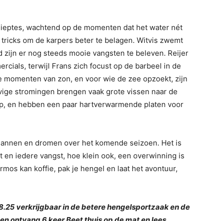
 dieptes, wachtend op de momenten dat het water nét
n tricks om de karpers beter te belagen. Witvis zwemt
d zijn er nog steeds mooie vangsten te beleven. Reijer
ercials, terwijl Frans zich focust op de barbeel in de
te momenten van zon, en voor wie de zee opzoekt, zijn
evige stromingen brengen vaak grote vissen naar de
op, en hebben een paar hartverwarmende platen voor
plannen en dromen over het komende seizoen. Het is
t en iedere vangst, hoe klein ook, een overwinning is
os kan koffie, pak je hengel en laat het avontuur,
 8.25 verkrijgbaar in de betere hengelsportzaak en de
en ontvang 6 keer Beet thuis op de mat en lees