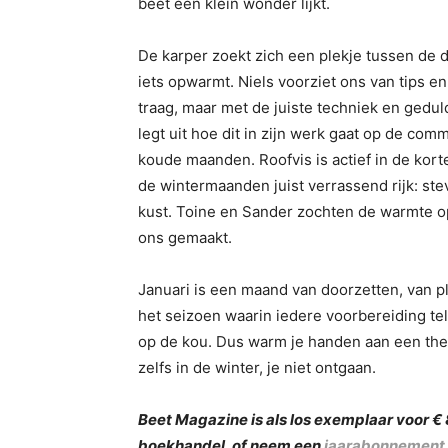
beet een klein wonder lijkt.
De karper zoekt zich een plekje tussen de
iets opwarmt. Niels voorziet ons van tips e
traag, maar met de juiste techniek en gedul
legt uit hoe dit in zijn werk gaat op de comm
koude maanden. Roofvis is actief in de kor
de wintermaanden juist verrassend rijk: st
kust. Toine en Sander zochten de warmte 
ons gemaakt.
Januari is een maand van doorzetten, van 
het seizoen waarin iedere voorbereiding tel
op de kou. Dus warm je handen aan een therm
zelfs in de winter, je niet ontgaan.
Beet Magazine is als los exemplaar voor €
boekhandel, of neem een
jaarabonnement