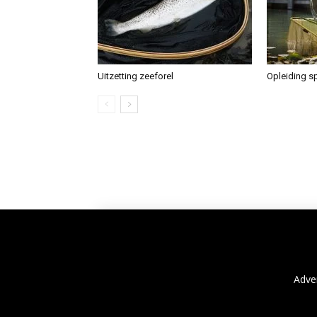
Uitzetting zeeforel
Opleiding sp
Adve