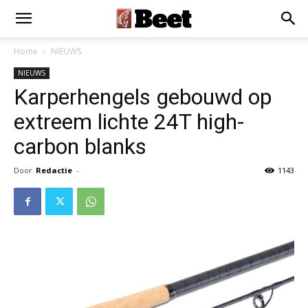
×
Installeer als App
Installeren
Home
NIEUWS
NIEUWS
Karperhengels gebouwd op
extreem lichte 24T high-
carbon blanks
Door
Redactie
-
1143