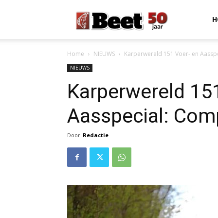
Beet
H
Home
NIEUWS
Karperwereld 151 Voer- en Aasspe
Magazine
NIEUWS
Karperwereld 151
Aasspecial: Comp
Door
Redactie
-