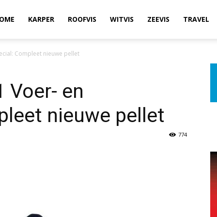
OME
KARPER
ROOFVIS
WITVIS
ZEEVIS
TRAVEL
cial: Compleet nieuwe pellet
 Voer- en
leet nieuwe pellet
774