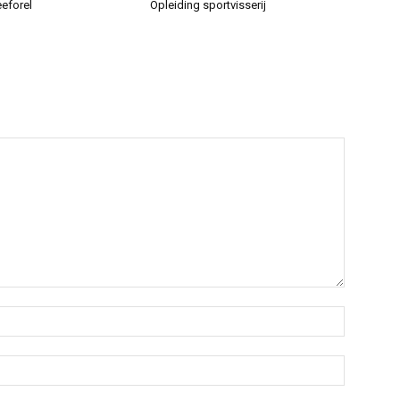
eeforel
Opleiding sportvisserij