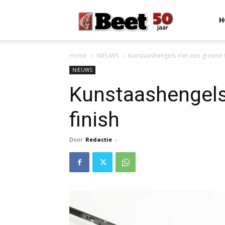
Beet
H
Home
NIEUWS
Kunstaashengels met een groene f
Magazine
NIEUWS
Kunstaashengels
finish
Door
Redactie
-