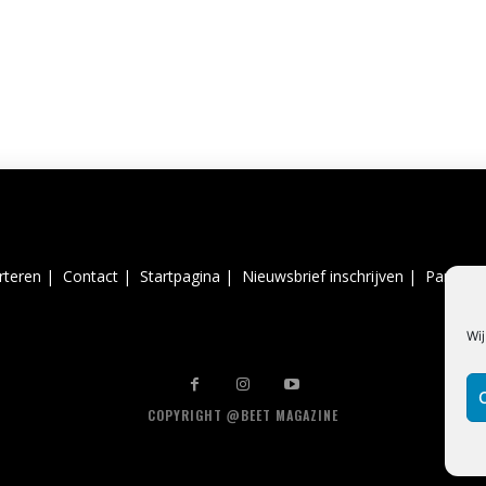
rteren |
Contact |
Startpagina |
Nieuwsbrief inschrijven |
Partner 
Wij
COPYRIGHT @BEET MAGAZINE