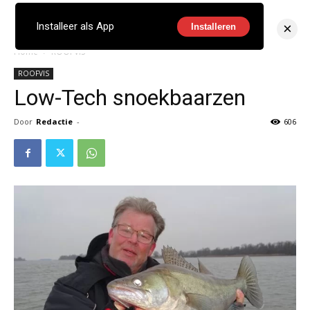
×
Installeer als App
Installeren
Home
ROOFVIS
ROOFVIS
Low-Tech snoekbaarzen
Door
Redactie
-
606