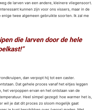
elweg de larven van een andere, kleinere vliegensoort.
interessant kunnen zijn voor ons vissers, maar in de
de enige twee algemeen gebruikte soorten. Ik zal me
ipen die larven door de hele
oelkast!”
 rondkruipen, dan verpopt hij tot een caster.
ontstaan. Dat gehele proces vanaf het eitjes leggen
ve, het verpoppen ervan en het ontstaan van de
 temperatuur. Heel simpel gezegd: hoe warmer het is,
er wil je dat dit proces zo sloom mogelijk gaat
langer je kunt beschikken over (verse) maden. Met