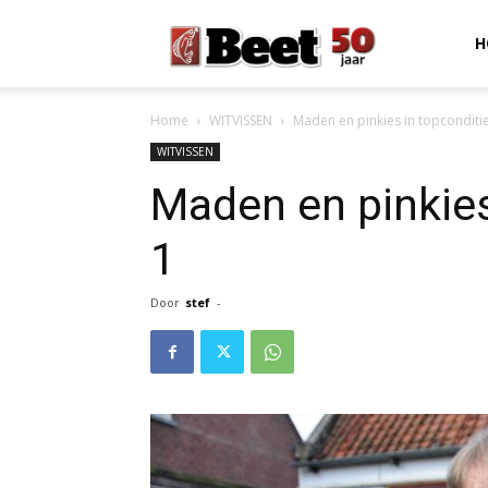
Beet
H
Home
WITVISSEN
Maden en pinkies in topconditie
Magazine
WITVISSEN
Maden en pinkies
1
Door
stef
-