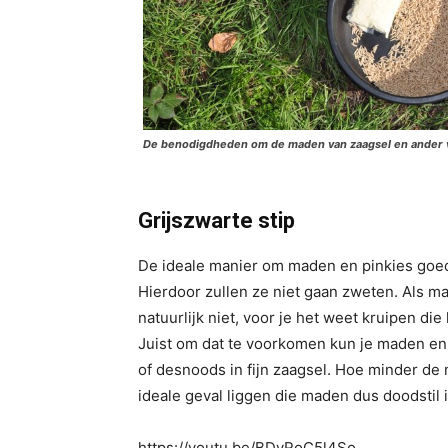
De benodigdheden om de maden van zaagsel en ander v
Grijszwarte stip
De ideale manier om maden en pinkies goed
Hierdoor zullen ze niet gaan zweten. Als m
natuurlijk niet, voor je het weet kruipen die
Juist om dat te voorkomen kun je maden en
of desnoods in fijn zaagsel. Hoe minder de m
ideale geval liggen die maden dus doodstil i
https://youtu.be/BDvRoC5l4So