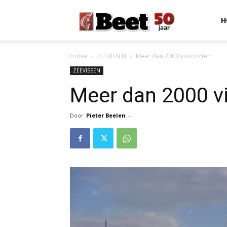
Beet
H
Home
ZEEVISSEN
Meer dan 2000 vissoorten
Magazine
ZEEVISSEN
Meer dan 2000 v
Door
Pieter Beelen
-