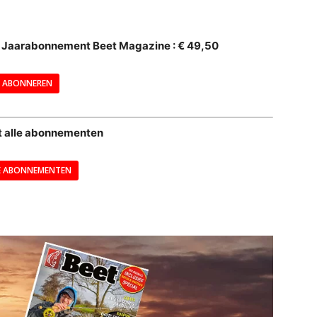
--
al Jaarabonnement Beet Magazine : € 49,50
---
ABONNEREN
--
t alle abonnementen
E ABONNEMENTEN
---