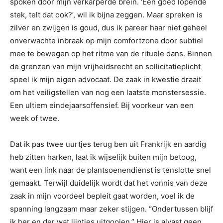
spoken door mijn verkarperde brein. ‘Een goed lopende
stek, telt dat ook?’, wil ik bijna zeggen. Maar spreken is
zilver en zwijgen is goud, dus ik pareer haar niet geheel
onverwachte inbraak op mijn comfortzone door subtiel
mee te bewegen op het ritme van de rituele dans. Binnen
de grenzen van mijn vrijheidsrecht en sollicitatieplicht
speel ik mijn eigen advocaat. De zaak in kwestie draait
om het veiligstellen van nog een laatste monstersessie.
Een ultiem eindejaarsoffensief. Bij voorkeur van een
week of twee.
Dat ik pas twee uurtjes terug ben uit Frankrijk en aardig
heb zitten harken, laat ik wijselijk buiten mijn betoog,
want een link naar de plantsoenendienst is tenslotte snel
gemaakt. Terwijl duidelijk wordt dat het vonnis van deze
zaak in mijn voordeel bepleit gaat worden, voel ik de
spanning langzaam maar zeker stijgen. “Ondertussen blijf
ik her en der wat lijntjes uitgooien.” Hier is alvast geen