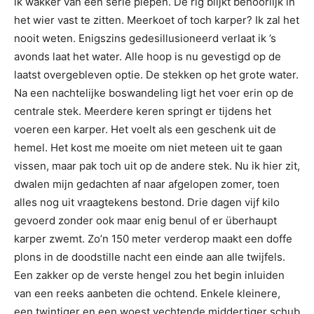
ik wakker van een serie piepen. De rig blijkt behoorlijk in
het wier vast te zitten. Meerkoet of toch karper? Ik zal het
nooit weten. Enigszins gedesillusioneerd verlaat ik ’s
avonds laat het water. Alle hoop is nu gevestigd op de
laatst overgebleven optie. De stekken op het grote water.
Na een nachtelijke boswandeling ligt het voer erin op de
centrale stek. Meerdere keren springt er tijdens het
voeren een karper. Het voelt als een geschenk uit de
hemel. Het kost me moeite om niet meteen uit te gaan
vissen, maar pak toch uit op de andere stek. Nu ik hier zit,
dwalen mijn gedachten af naar afgelopen zomer, toen
alles nog uit vraagtekens bestond. Drie dagen vijf kilo
gevoerd zonder ook maar enig benul of er überhaupt
karper zwemt. Zo’n 150 meter verderop maakt een doffe
plons in de doodstille nacht een einde aan alle twijfels.
Een zakker op de verste hengel zou het begin inluiden
van een reeks aanbeten die ochtend. Enkele kleinere,
een twintiger en een woest vechtende middertiger schub