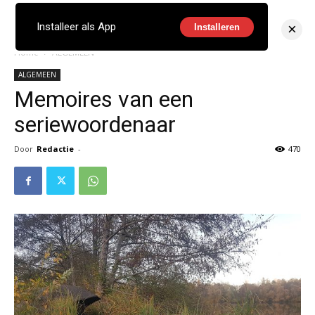
×
Installeer als App
Installeren
Home
ALGEMEEN
ALGEMEEN
Memoires van een
seriewoordenaar
Door
Redactie
-
470