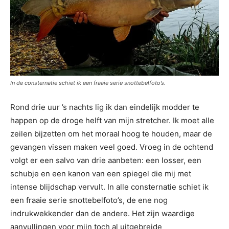
In de consternatie schiet ik een fraaie serie snottebelfoto’s.
Rond drie uur ’s nachts lig ik dan eindelijk modder te
happen op de droge helft van mijn stretcher. Ik moet alle
zeilen bijzetten om het moraal hoog te houden, maar de
gevangen vissen maken veel goed. Vroeg in de ochtend
volgt er een salvo van drie aanbeten: een losser, een
schubje en een kanon van een spiegel die mij met
intense blijdschap vervult. In alle consternatie schiet ik
een fraaie serie snottebelfoto’s, de ene nog
indrukwekkender dan de andere. Het zijn waardige
aanvullingen voor mijn toch al uitgebreide