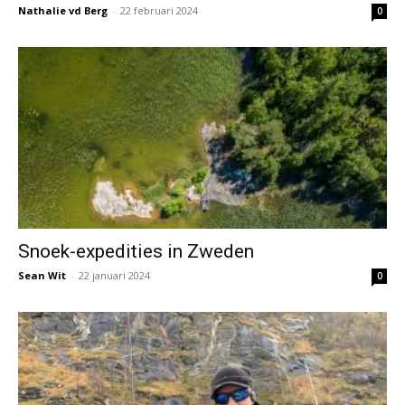
Nathalie vd Berg
-
22 februari 2024
0
Snoek-expedities in Zweden
Sean Wit
-
22 januari 2024
0