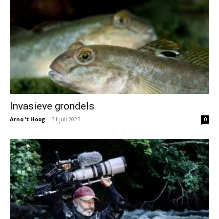
Invasieve grondels
Arno 't Hoog
-
31 juli 2025
0