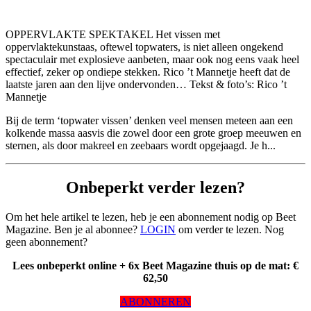
OPPERVLAKTE SPEKTAKEL Het vissen met
oppervlaktekunstaas, oftewel topwaters, is niet alleen ongekend
spectaculair met explosieve aanbeten, maar ook nog eens vaak heel
effectief, zeker op ondiepe stekken. Rico ’t Mannetje heeft dat de
laatste jaren aan den lijve ondervonden… Tekst & foto’s: Rico ’t
Mannetje
Bij de term ‘topwater vissen’ denken veel mensen meteen aan een
kolkende massa aasvis die zowel door een grote groep meeuwen en
sternen, als door makreel en zeebaars wordt opgejaagd. Je h...
Onbeperkt verder lezen?
Om het hele artikel te lezen, heb je een abonnement nodig op Beet
Magazine. Ben je al abonnee?
LOGIN
om verder te lezen. Nog
geen abonnement?
Lees onbeperkt online + 6x Beet Magazine thuis op de mat: €
62,50
ABONNEREN