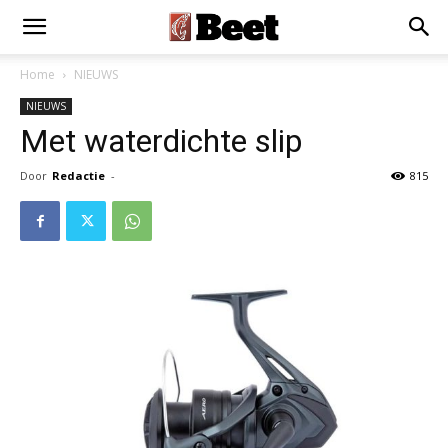
×
Installeer als App
Installeren
Home
NIEUWS
NIEUWS
Met waterdichte slip
Door
Redactie
-
815