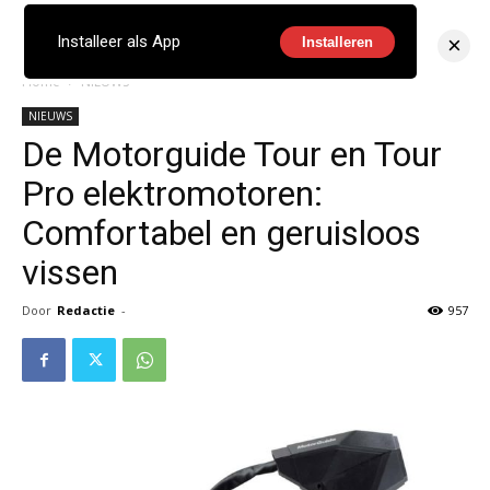
×
Installeer als App
Installeren
Home
NIEUWS
NIEUWS
De Motorguide Tour en Tour
Pro elektromotoren:
Comfortabel en geruisloos
vissen
Door
Redactie
-
957