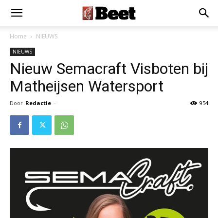
Home
NIEUWS
NIEUWS
Nieuw Semacraft Visboten bij
Matheijsen Watersport
Door
Redactie
-
954