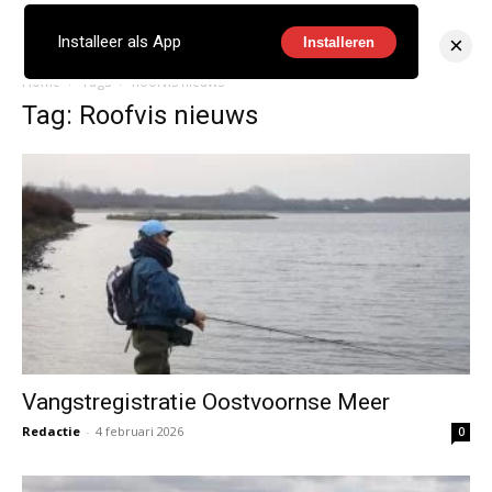
×
Installeer als App
Installeren
Home
Tags
Roofvis nieuws
Tag: Roofvis nieuws
Vangstregistratie Oostvoornse Meer
Redactie
-
4 februari 2026
0