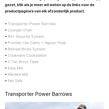
gezet, klik als je meer wil weten op de links voor de
productpagina’s van elk afzonderlijk product.
•
Transporter Power Barrows
•
Lounger Chair
•
RX+ Security System
•
Frontier Lite Camo + Vapour Peak
•
Retreat Brolly System
•
Cookware Cookstation
•
2 Tier Bivvy Table
•
Easy Mat
•
Welded Mat
•
Net Safe
Transporter Power Barrows