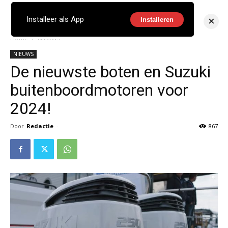
×
Installeer als App
Installeren
Home
NIEUWS
NIEUWS
De nieuwste boten en Suzuki
buitenboordmotoren voor
2024!
Door
Redactie
-
867