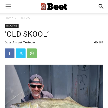
Home
ROOFVIS
ROOFVIS
‘OLD SKOOL’
Door
Arnout Terlouw
-
687