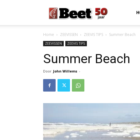
Beet
H
Home
ZEEVISSEN
ZEEVIS TIPS
Summer Beach
Magazine
ZEEVISSEN
ZEEVIS TIPS
Summer Beach
Door
John Willems
-