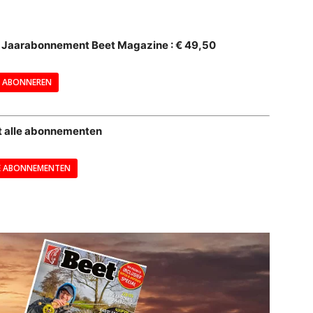
--
al Jaarabonnement Beet Magazine : € 49,50
---
ABONNEREN
--
t alle abonnementen
E ABONNEMENTEN
---