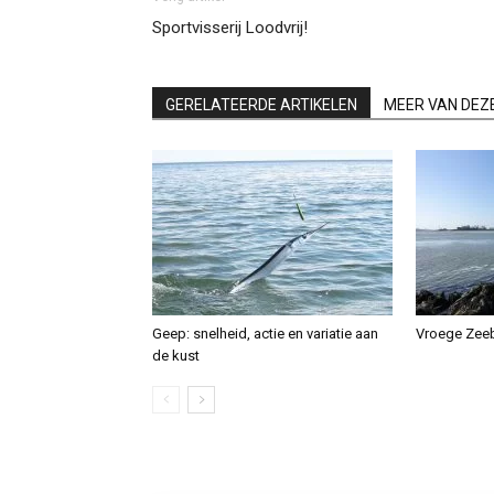
Sportvisserij Loodvrij!
GERELATEERDE ARTIKELEN
MEER VAN DEZ
Geep: snelheid, actie en variatie aan
Vroege Zee
de kust