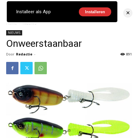
×
Installeer als App
Installeren
Home
NIEUWS
NIEUWS
Onweerstaanbaar
Door
Redactie
-
891