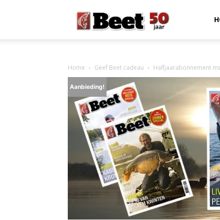
Beet
H
Magazine
Home
Geef Beet cadeau
Halfjaarabonnement me
Aanbieding!