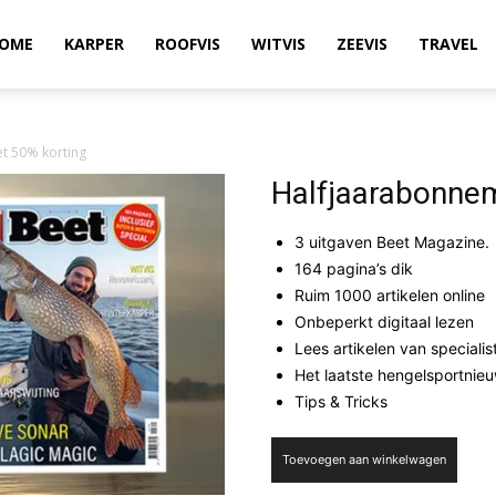
OME
KARPER
ROOFVIS
WITVIS
ZEEVIS
TRAVEL
t 50% korting
Halfjaarabonne
3 uitgaven Beet Magazine.
164 pagina’s dik
Ruim 1000 artikelen online
Onbeperkt digitaal lezen
Lees artikelen van specialis
Het laatste hengelsportnie
Tips & Tricks
Halfjaarabonnement
Toevoegen aan winkelwagen
met
50%