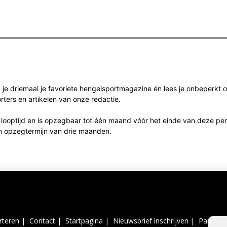
korting
aantal
e driemaal je favoriete hengelsportmagazine én lees je onbeperkt onl
rters en artikelen van onze redactie.
looptijd en is opzegbaar tot één maand vóór het einde van deze peri
n opzegtermijn van drie maanden.
rteren |
Contact |
Startpagina |
Nieuwsbrief inschrijven |
Partner 