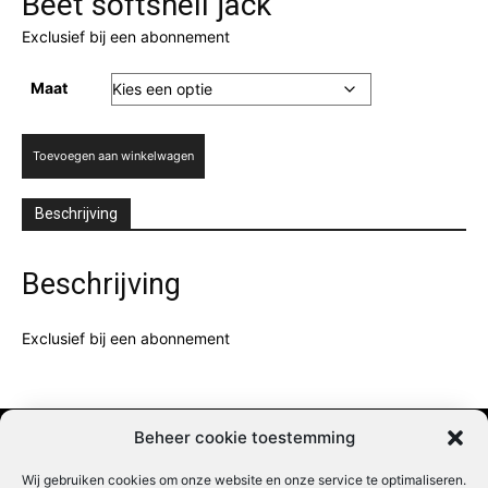
Beet softshell jack
Exclusief bij een abonnement
Maat
Beet
Toevoegen aan winkelwagen
softshell
jack
aantal
Beschrijving
Beschrijving
Exclusief bij een abonnement
Beheer cookie toestemming
Wij gebruiken cookies om onze website en onze service te optimaliseren.