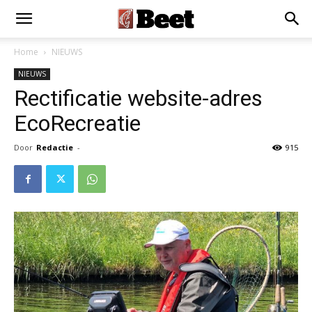
Home
NIEUWS
NIEUWS
Rectificatie website-adres
EcoRecreatie
Door
Redactie
-
915