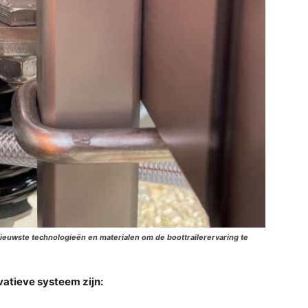
nieuwste technologieën en materialen om de boottrailerervaring te
atieve systeem zijn: