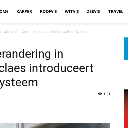
OME
KARPER
ROOFVIS
WITVIS
ZEEVIS
TRAVEL
ttrailers: Vanclaes introduceert het Spiraalveer Systeem
erandering in
claes introduceert
Systeem
1101