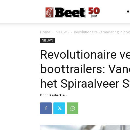
Beet
H
Home
NIEUWS
Revolutionaire verandering in boo
Magazine
NIEUWS
Revolutionaire v
boottrailers: Van
het Spiraalveer 
Door
Redactie
-