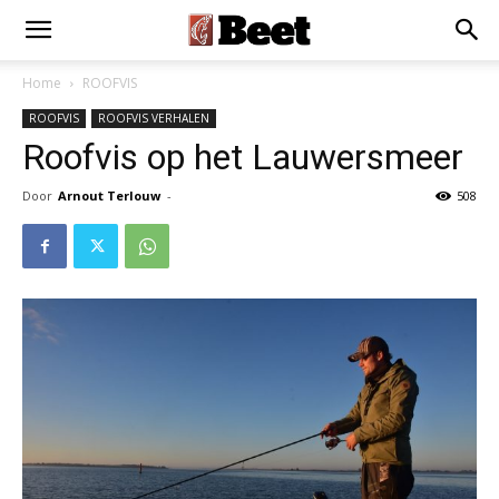
Home
ROOFVIS
ROOFVIS
ROOFVIS VERHALEN
Roofvis op het Lauwersmeer
Door
Arnout Terlouw
-
508