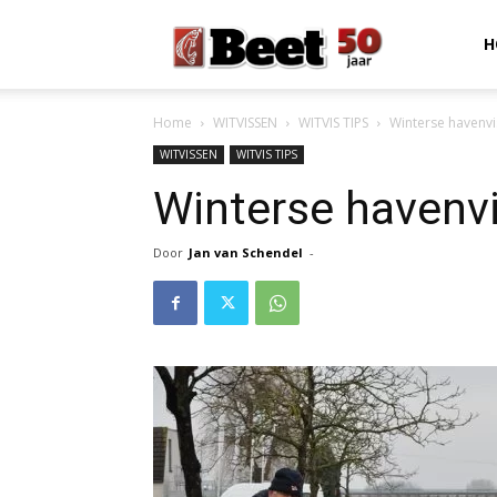
Beet
H
Home
WITVISSEN
WITVIS TIPS
Winterse havenvi
Magazine
WITVISSEN
WITVIS TIPS
Winterse havenvi
Door
Jan van Schendel
-