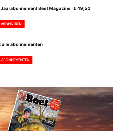
al Jaarabonnement Beet Magazine : € 49,50
---
ABONNEREN
--
t alle abonnementen
E ABONNEMENTEN
---