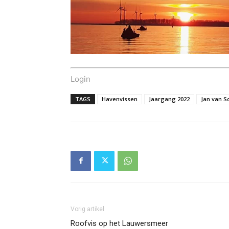
Login
TAGS
Havenvissen
Jaargang 2022
Jan van S
Vorig artikel
Roofvis op het Lauwersmeer