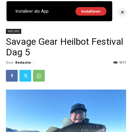
×
Installeer als App
Installeren
Home
NIEUWS
NIEUWS
Savage Gear Heilbot Festival
Dag 5
Door
Redactie
-
1011