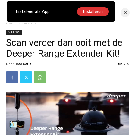
×
Installeer als App
Installeren
Home
NIEUWS
NIEUWS
Scan verder dan ooit met de
Deeper Range Extender Kit!
Door
Redactie
-
955