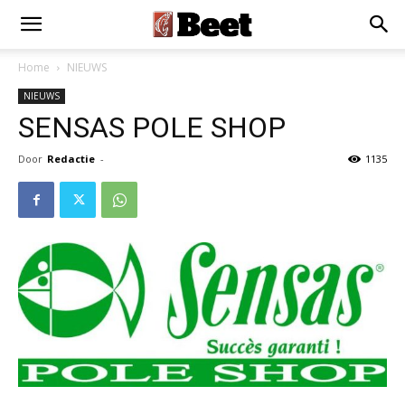
×
Installeer als App
Installeren
Home
NIEUWS
NIEUWS
SENSAS POLE SHOP
Door
Redactie
-
1135