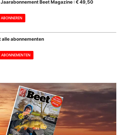
al Jaarabonnement Beet Magazine : € 49,50
---
ABONNEREN
--
t alle abonnementen
E ABONNEMENTEN
---