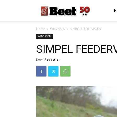
Beet
H
Home
WITVISSEN
SIMPEL FEEDERVISSEN
Magazine
WITVISSEN
SIMPEL FEEDER
Door
Redactie
-