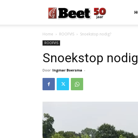
Beet
H
Home
ROOFVIS
Snoekstop nodig?
Magazine
ROOFVIS
Snoekstop nodi
Door
Ingmar Boersma
-