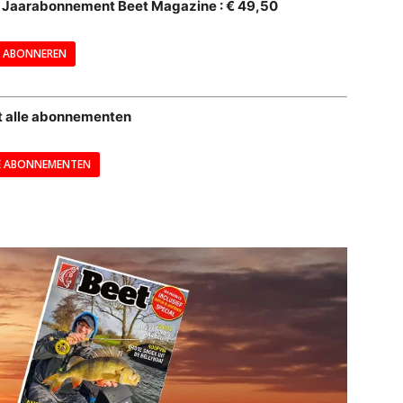
al Jaarabonnement Beet Magazine : € 49,50
---
ABONNEREN
--
t alle abonnementen
E ABONNEMENTEN
---