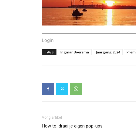
Login
TAGS
Ingmar Boersma
Jaargang 2024
Prem
Vorig artikel
How to: draai je eigen pop-ups