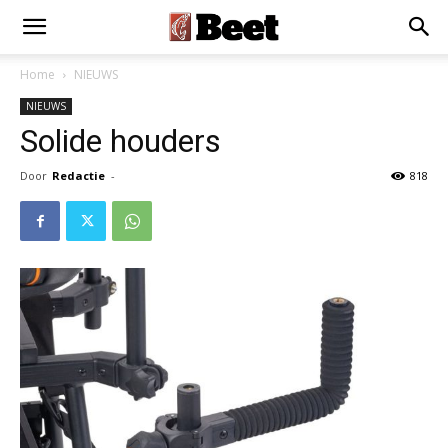
×
Installeer als App
Installeren
Home
NIEUWS
NIEUWS
Solide houders
Door
Redactie
-
818