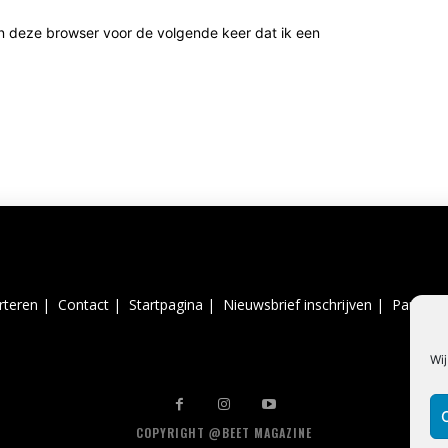
n deze browser voor de volgende keer dat ik een
rteren |
Contact |
Startpagina |
Nieuwsbrief inschrijven |
Partner 
Wij
COPYRIGHT @BEET MAGAZINE