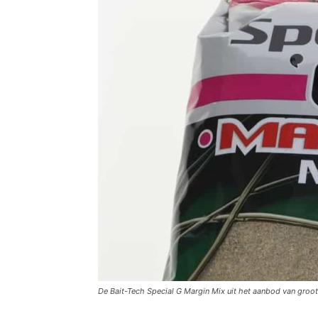
De Bait-Tech Special G Margin Mix uit het aanbod van groot