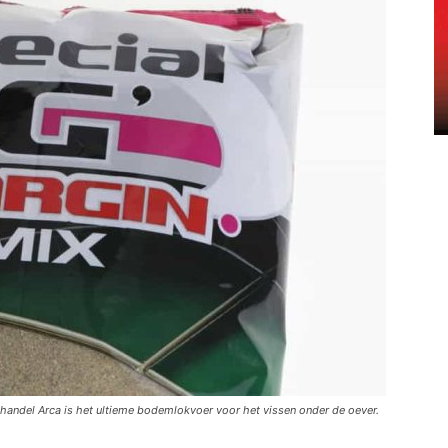
handel Arca is het ultieme bodemlokvoer voor het vissen onder de oever.