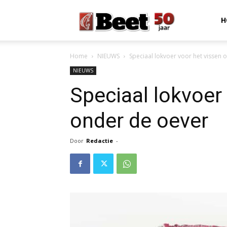
Beet
H
Home
NIEUWS
Speciaal lokvoer voor het vissen 
Magazine
NIEUWS
Speciaal lokvoer
onder de oever
Door
Redactie
-