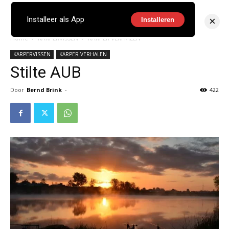
×
Installeer als App
Installeren
Home
KARPERVISSEN
KARPER VERHALEN
KARPERVISSEN
KARPER VERHALEN
Stilte AUB
Door
Bernd Brink
-
422