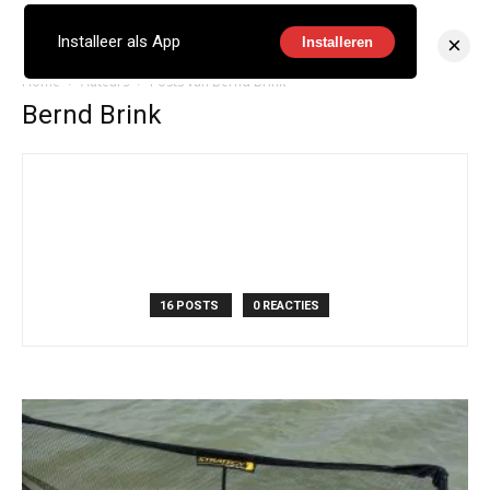
×
Installeer als App
Installeren
Home
Auteurs
Posts van Bernd Brink
Bernd Brink
16 POSTS
0 REACTIES