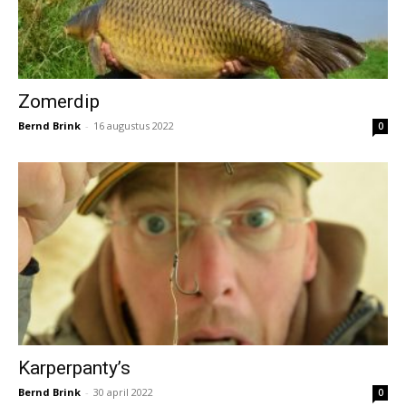
Zomerdip
Bernd Brink
-
16 augustus 2022
0
Karperpanty’s
Bernd Brink
-
30 april 2022
0