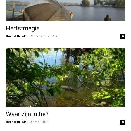
Herfstmagie
Bernd Brink
-
21 december 2021
0
Waar zijn jullie?
Bernd Brink
-
27 mei 2021
0