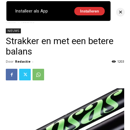
×
Installeer als App
Installeren
Home
NIEUWS
NIEUWS
Strakker en met een betere
balans
Door
Redactie
-
1203