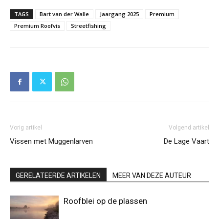
TAGS
Bart van der Walle
Jaargang 2025
Premium
Premium Roofvis
Streetfishing
Vorig artikel
Volgend artikel
Vissen met Muggenlarven
De Lage Vaart
GERELATEERDE ARTIKELEN
MEER VAN DEZE AUTEUR
Roofblei op de plassen