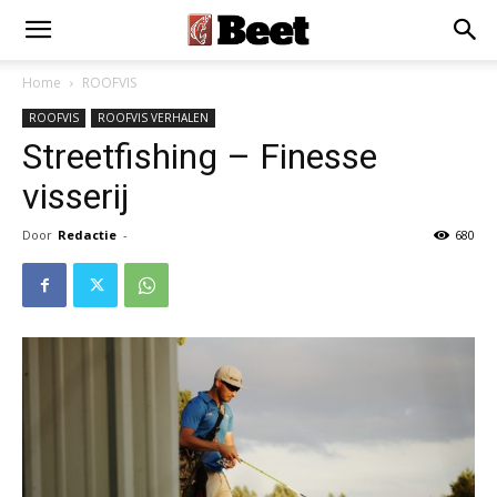
Home
ROOFVIS
ROOFVIS
ROOFVIS VERHALEN
Streetfishing – Finesse
visserij
Door
Redactie
-
680