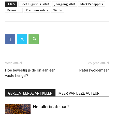
TAGS
Beet augustus -2020
Jaargang 2020
Mark Pijnappels
Premium
Premium Witvis
Winde
Vorig artikel
Volgend artikel
Hoe bevestig je de lijn aan een
Paterswoldemeer
vaste hengel?
GERELATEERDE ARTIKELEN
MEER VAN DEZE AUTEUR
Het allerbeste aas?