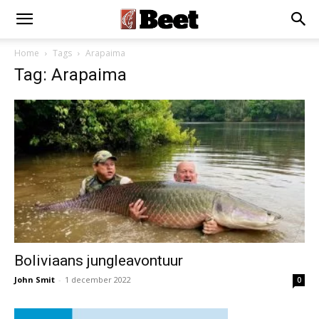
Home
Tags
Arapaima
Tag: Arapaima
Boliviaans jungleavontuur
John Smit
-
1 december 2022
0