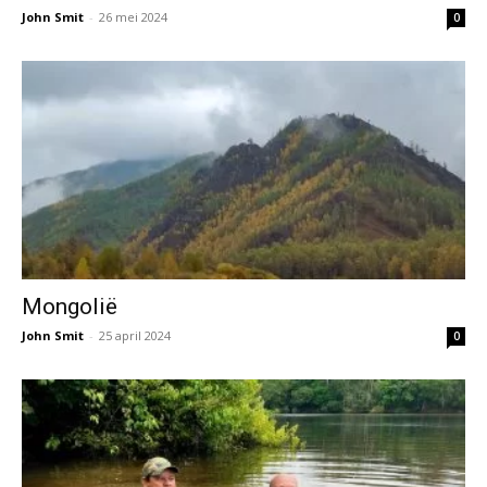
John Smit
-
26 mei 2024
0
Mongolië
John Smit
-
25 april 2024
0