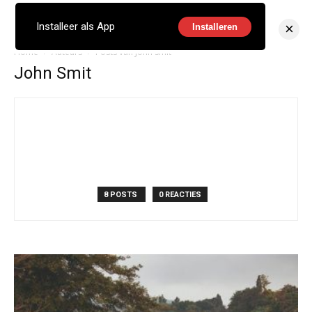
×
Installeer als App
Installeren
Home
Auteurs
Posts van John Smit
John Smit
8 POSTS
0 REACTIES