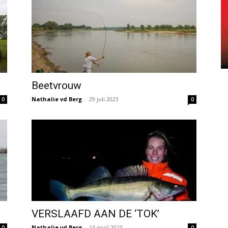
Beetvrouw
Nathalie vd Berg
-
29 juli 2023
0
0
VERSLAAFD AAN DE ‘TOK’
Nathalie vd Berg
-
24 april 2023
0
0