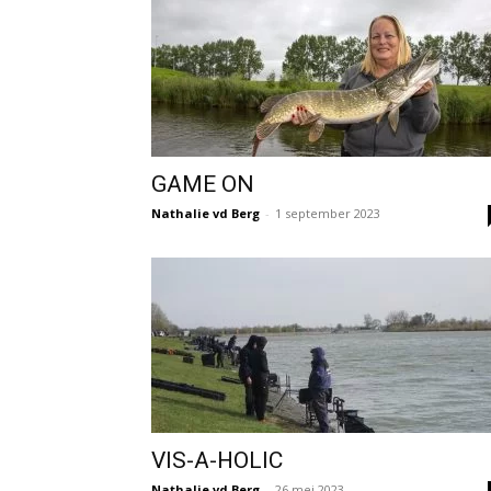
GAME ON
Nathalie vd Berg
-
1 september 2023
VIS-A-HOLIC
Nathalie vd Berg
-
26 mei 2023