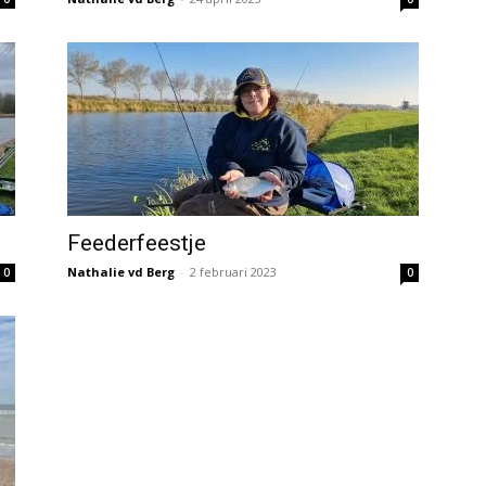
Feederfeestje
Nathalie vd Berg
-
2 februari 2023
0
0