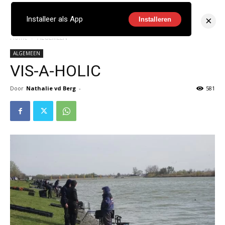
×
Installeer als App
Installeren
Home
ALGEMEEN
ALGEMEEN
VIS-A-HOLIC
Door
Nathalie vd Berg
-
581