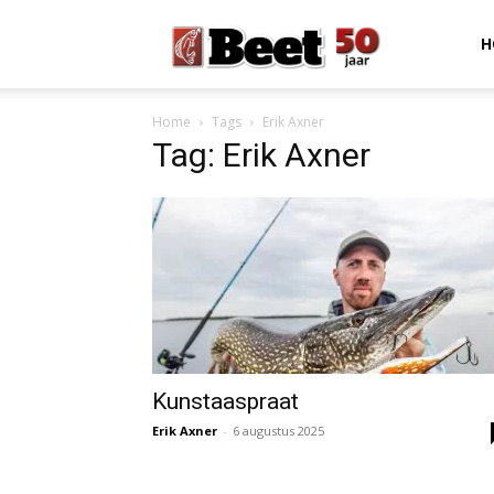
Beet
H
Home
Tags
Erik Axner
Magazine
Tag: Erik Axner
Kunstaaspraat
Erik Axner
-
6 augustus 2025