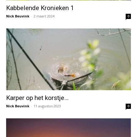
Kabbelende Kronieken 1
Nick Beuvink
-
2 maart 2024
0
Karper op het korstje…
Nick Beuvink
-
11 augustus 2023
0