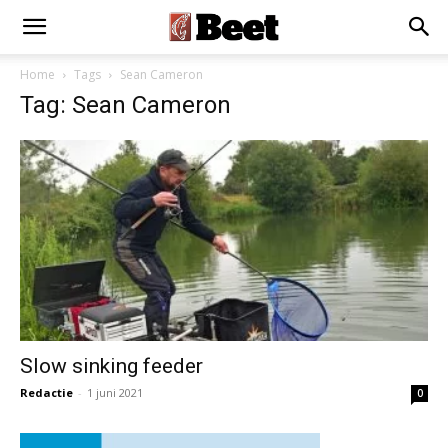
×
Installeer als App
Installeren
Home
Tags
Sean Cameron
Tag: Sean Cameron
Slow sinking feeder
Redactie
-
1 juni 2021
0