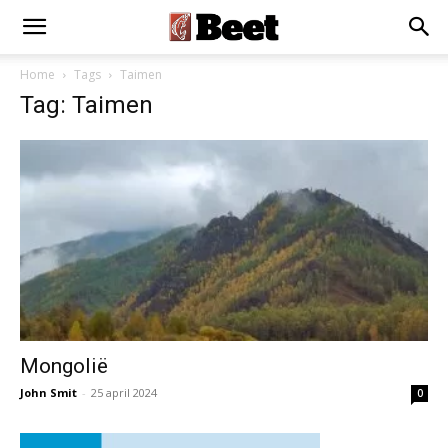
Home
Tags
Taimen
Tag: Taimen
Mongolië
John Smit
-
25 april 2024
0