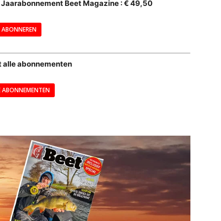
al Jaarabonnement Beet Magazine : € 49,50
---
ABONNEREN
--
t alle abonnementen
E ABONNEMENTEN
---