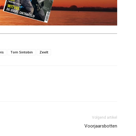
is
Tom Sintobin
Zeelt
Volgend artikel
Voorjaarsbotten