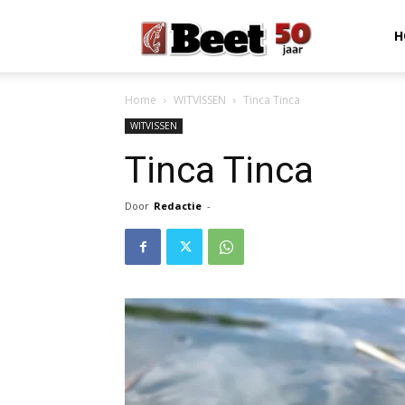
Beet
H
Home
WITVISSEN
Tinca Tinca
Magazine
WITVISSEN
Tinca Tinca
Door
Redactie
-