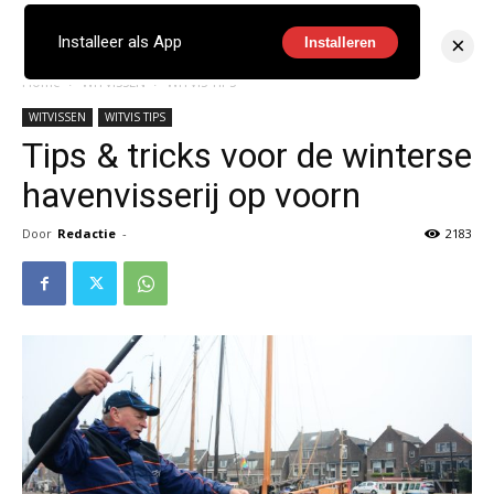
×
Installeer als App
Installeren
Home
WITVISSEN
WITVIS TIPS
WITVISSEN
WITVIS TIPS
Tips & tricks voor de winterse
havenvisserij op voorn
Door
Redactie
-
2183