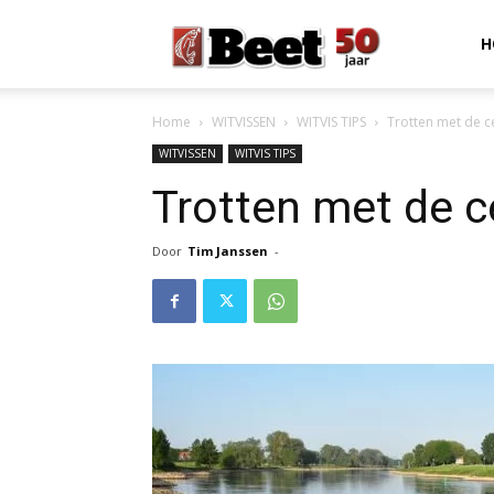
Beet
H
Home
WITVISSEN
WITVIS TIPS
Trotten met de c
Magazine
WITVISSEN
WITVIS TIPS
Trotten met de c
Door
Tim Janssen
-