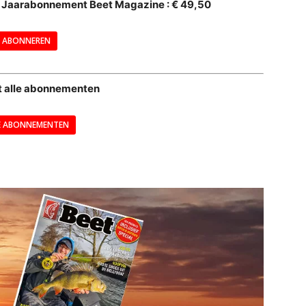
al Jaarabonnement Beet Magazine : € 49,50
---
ABONNEREN
--
t alle abonnementen
E ABONNEMENTEN
---