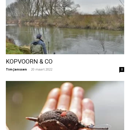
KOPVOORN & CO
Tim Janssen
-
20 maart 2022
0